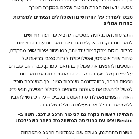
עכשיו, וידעו את חברת הביטוח שלכם במקרה הצורך.
מבט לעתיד: על החידושים והשכלולים הצפויים למערכות
בקרות אקלים
התפתחות הטכנולוגיה ממשיכה להביא עוד ועוד חידושים
למערכות בקרת האקלים החכמות. מערכות עתידיות צפויות
לכלול יכולות מתקדמות עוד יותר, כמו ניטור איכות אוויר מתקדם,
טיהור אוויר אוטומטי, ואפילו יכולת לזהות מצבי בריאות של
הנוסעים ולהתאים את פעולתן בהתאם. כמו כן, כבר היום עובדים
על שילובן של מערכות הבטיחות המתקדמות עם מערכות
נוספות ברכב, כמו לדוגמה מערכות הניווט. כך המערכת תוכל
למשל להתאים את פעולתה בהתאם למסלול הנסיעה, תנאי מזג
האוויר הצפויים ואפילו רמת העומס בכביש – מה שעשוי להגביר
ללא שיעור בכלל את היעילות הכוללת של הרכב.
התחילו לעשות בקרה גם לביטוח הרכב שלכם: השוו ב-
Bestie וצאו עם הפוליסה המשתלמת ביותר בשבילכם!
בשורה התחתונה, בעולם שבו טכנולוגיות הרכב מתפתחות