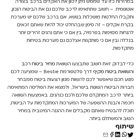
במהירות כזו עד שממש ניתן לכוון את האקלים ברכב בצורה
אוטונומית – חשוב שתתאימו לרכב שלכם גם את הביטוח הנכון,
ותקבלו החלטות מושכלות בנושא. אם ברכב שלכם יש מערכת
בקרת אקלים – זה סימן שבהחלט יכול להיות שאתם זכאים
להנחות מסוימות בפרמיה, בין אם כי אתם נהגים זהירים יותר
בגללה ובין אם כי מותקנות אצלכם גם מערכות בטיחות
מתקדמות.
כדי לבדוק זאת חשוב שתבצעו השוואת
מחיר ביטוח רכב
ו
השוואת ביטוח מקיף
דרך פלטפורמת Bestie – שמציעה לכם
מנוע חכם שיאפשר לכם להשוות מגוון הצעות ביטוח ממבחר
חברות הביטוח השונות בישראל, ולמצוא את הפוליסה המתאימה
ביותר לרכב המתקדם שלכם ולכם כנהגים. באמצעות השוואה
חכמה והבנת ההשפעה של המערכות המתקדמות על הביטוח,
תוכלו להבטיח שאתם מקבלים את ההגנה המיטבית במחיר
הטוב והמשתלם ביותר.
שיתוף