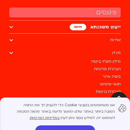
פיננסים
ייעוץ משכנתא
אודות
מגזין
מילון מונחי ביטוח
הצהרת פרטיות
מפת אתר
תנאי שימוש
הצהרת נגישות
צרו קשר
למעלה
אנו משתמשים בקובצי Cookie כדי להעניק לך את החוויה
כל הזכויות שמורות לבסטי @ 2025
הטובה ביותר באתר שלנו. המשך גלישה באתר מהווה הסכמה
לשימוש זה. למידע נוסף ניתן לעיין
במדיניות הפרטיות
.