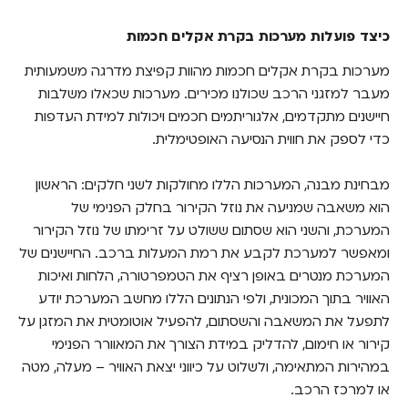
כיצד פועלות מערכות בקרת אקלים חכמות
כיצד פועלות מערכות בקרת אקלים חכמות
היתרונות והחסרונות של בקרת אקלים חכמה
מערכות בקרת אקלים חכמות מהוות קפיצת מדרגה משמעותית
השפעת המערכות על בטיחות הנהיגה ועל מחיר
מעבר למזגני הרכב שכולנו מכירים. מערכות שכאלו משלבות
ביטוח רכב
חיישנים מתקדמים, אלגוריתמים חכמים ויכולות למידת העדפות
מבט לעתיד: על החידושים והשכלולים הצפויים
כדי לספק את חווית הנסיעה האופטימלית.
למערכות בקרות אקלים
מבחינת מבנה, המערכות הללו מחולקות לשני חלקים: הראשון
התחילו לעשות בקרה גם לביטוח הרכב שלכם:
הוא משאבה שמניעה את נוזל הקירור בחלק הפנימי של
השוו ב-Bestie וצאו עם הפוליסה המשתלמת
ביותר בשבילכם!
המערכת, והשני הוא שסתום ששולט על זרימתו של נוזל הקירור
ומאפשר למערכת לקבע את רמת המעלות ברכב. החיישנים של
המערכת מנטרים באופן רציף את הטמפרטורה, הלחות ואיכות
האוויר בתוך המכונית, ולפי הנתונים הללו מחשב המערכת יודע
לתפעל את המשאבה והשסתום, להפעיל אוטומטית את המזגן על
קירור או חימום, להדליק במידת הצורך את המאוורר הפנימי
במהירות המתאימה, ולשלוט על כיווני יצאת האוויר – מעלה, מטה
או למרכז הרכב.