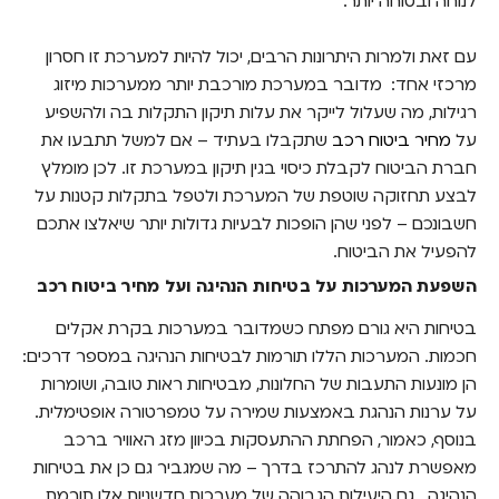
לנוחה ובטוחה יותר.
עם זאת ולמרות היתרונות הרבים, יכול להיות למערכת זו חסרון
מרכזי אחד: מדובר במערכת מורכבת יותר ממערכות מיזוג
רגילות, מה שעלול לייקר את עלות תיקון התקלות בה ולהשפיע
על
מחיר ביטוח רכב
שתקבלו בעתיד – אם למשל תתבעו את
חברת הביטוח לקבלת כיסוי בגין תיקון במערכת זו. לכן מומלץ
לבצע תחזוקה שוטפת של המערכת ולטפל בתקלות קטנות על
חשבונכם – לפני שהן הופכות לבעיות גדולות יותר שיאלצו אתכם
להפעיל את הביטוח.
השפעת המערכות על בטיחות הנהיגה ועל מחיר ביטוח רכב
בטיחות היא גורם מפתח כשמדובר במערכות בקרת אקלים
חכמות. המערכות הללו תורמות לבטיחות הנהיגה במספר דרכים:
הן מונעות התעבות של החלונות, מבטיחות ראות טובה, ושומרות
על ערנות הנהגת באמצעות שמירה על טמפרטורה אופטימלית.
בנוסף, כאמור, הפחתת ההתעסקות בכיוון מזג האוויר ברכב
מאפשרת לנהג להתרכז בדרך – מה שמגביר גם כן את בטיחות
הנהיגה. גם היעילות הגבוהה של מערכות חדשניות אלו תורמת