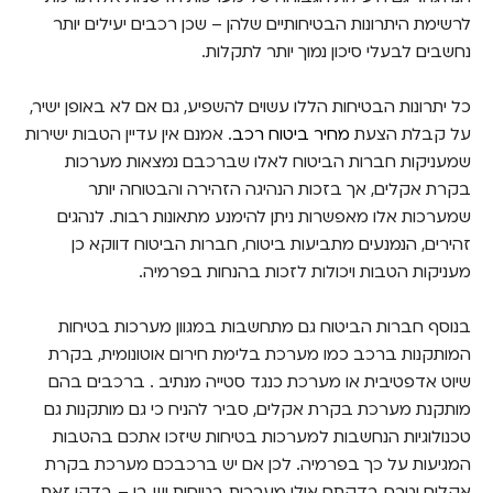
לרשימת היתרונות הבטיחותיים שלהן – שכן רכבים יעילים יותר
נחשבים לבעלי סיכון נמוך יותר לתקלות.
כל יתרונות הבטיחות הללו עשוים להשפיע, גם אם לא באופן ישיר,
על קבלת הצעת
מחיר ביטוח רכב
. אמנם אין עדיין הטבות ישירות
שמעניקות חברות הביטוח לאלו שברכבם נמצאות מערכות
בקרת אקלים, אך בזכות הנהיגה הזהירה והבטוחה יותר
שמערכות אלו מאפשרות ניתן להימנע מתאונות רבות. לנהגים
זהירים, הנמנעים מתביעות ביטוח, חברות הביטוח דווקא כן
מעניקות הטבות ויכולות לזכות בהנחות בפרמיה.
בנוסף חברות הביטוח גם מתחשבות במגוון מערכות בטיחות
המותקנות ברכב כמו מערכת בלימת חירום אוטונומית, בקרת
שיוט אדפטיבית או מערכת כנגד סטייה מנתיב . ברכבים בהם
מותקנת מערכת בקרת אקלים, סביר להניח כי גם מותקנות גם
טכנולוגיות הנחשבות למערכות בטיחות שיזכו אתכם בהטבות
המגיעות על כך בפרמיה. לכן אם יש ברכבכם מערכת בקרת
אקלים וטרם בדקתם אילו מערכות בטיחות יש בו – בדקו זאת