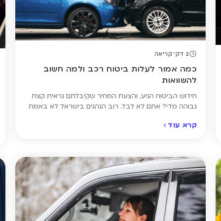
2 דק' קריאה
כמה אמור לעלות ביטוח רכב ולמה חשוב
להשוואות
חידוש הביטוח הגיע, והצעת המחיר שקיבלתם נראית קצת
גבוהה מדי? אתם לא לבד. רוב הנהגים בישראל לא באמת
יודעים כמה אמור לעלות ביטוח רכב – ופשוט ממשיכים עם
קרא עוד
אותה פוליסה שנה אחרי שנה, בלי לבדוק אם המחיר הוגן.
בפועל, שני נהגים עם רכב זהה יכולים לשלם מאות שקלים
יותר או פחות – לא רק בגלל […]