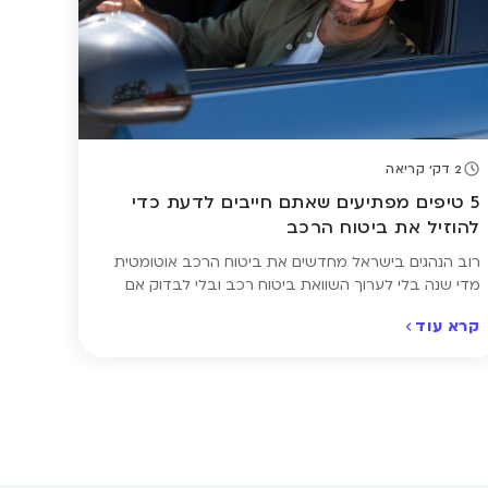
2 דק' קריאה
5 טיפים מפתיעים שאתם חייבים לדעת כדי
להוזיל את ביטוח הרכב
רוב הנהגים בישראל מחדשים את ביטוח הרכב אוטומטית
מדי שנה בלי לערוך השוואת ביטוח רכב ובלי לבדוק אם
המחיר שאתם משלמים באמת הוגן. והאמת? ברוב המקרים
קרא עוד
הוא לא. אבל חיסכון של מאות ואף אלפי שקלים בשנה
אפשרי, והוא לא דורש ויתור על כיסוי או טריקים מסובכים –
רק הבנה של כמה נקודות חשובות. ריכזנו עבורכם […]