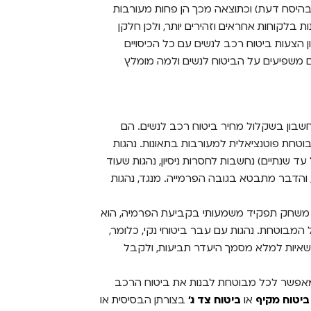
 בהיסח דעת) וכתוצאה מכך הן פחות מעורבות
ות בלקוחות אחראים וזהירים יותר, ולכן חלקן
ן הצעות ביטוח רכב לנשים עם כל הכיסויים
ים משפיעים על הביטוח לנשים ולמה מומלץ
חשבון בשקלול מחיר ביטוח רכב לנשים. הם
וטחת פוטנציאלית למעורבות בתאונות. נהגות
ק נהיגה של עד שנתיים) נחשבות לחסרות ניסיון, נהגות שעוד
והדבר מתבטא בגובה הפרמייה. מנגד, נהגות
ת משחק תפקיד משמעותי בקביעת הפרמיה, הוא
המבוטחת. נהגות עם עבר ביטוחי נקי, כלומר,
 ב-3 השנים האחרונות, רשאיות למלא מסמך היעדר תביעות, ולקבל
י, מאפשר לכל מבוטחת לבנות את ביטוח הרכב
ביטוח מקיף
או
ביטוח צד ג'
בצורתן הבסיסית או