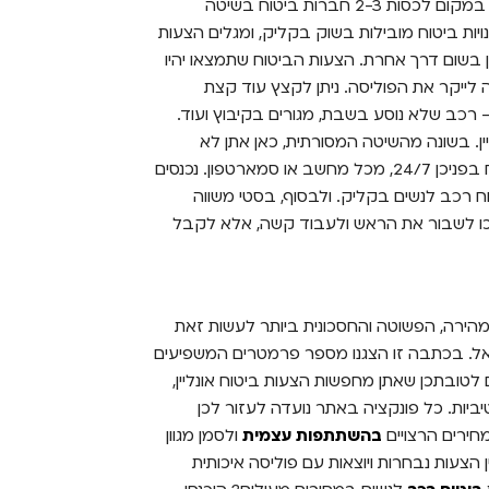
מאפשרת לכן חיסכון בזמן, משאבים, ומעל לכל – כסף. במקום לכסות 2-3 חברות ביטוח בשיטה
Besti, עוברים בין 11 חברות וסוכנויות ביטוח מובילות בשוק בקליק, ומגלים הצעות
 בשום דרך אחרת. הצעות הביטוח שתמצאו יהיו
טה לייקר את הפוליסה. ניתן לקצץ עוד קצת
 רכב שלא נוסע בשבת, מגורים בקיבוץ ועוד.
יין. בשונה מהשיטה המסורתית, כאן אתן לא
כפופות למסגרת זמן או מקום מסוימת, אלא שהכל פתוח בפניכן 24/7, מכל מחשב או סמארטפון. נכנסים
ח רכב לנשים בקליק. ולבסוף, בסטי משווה
רכו לשבור את הראש ולעבוד קשה, אלא לקבל
הירה, הפשוטה והחסכונית ביותר לעשות זאת
ראל. בכתבה זו הצגנו מספר פרמטרים המשפיעים
טובתכן שאתן מחפשות הצעות ביטוח אונליין,
ביות. כל פונקציה באתר נועדה לעזור לכן
חירים הרצויים
בהשתתפות עצמית
ולסמן מגוון
 120 שניות אתן משוות בין הצעות נבחרות ויוצאות עם פוליסה איכותית