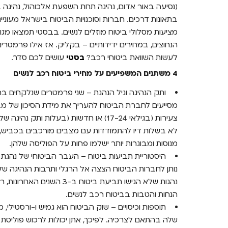
(נסיעה באור אדום, נהיגה תחת השפעת אלכוהול, נהיגה
בתאונות דרכים. חברות וסוכנויות הביטוח בישראל מעוניינ
מציעות מסלולי ביטוח מוזלים לנשים. בבסטי תמצאו מגוו
הנחוצים, במחירים ידידותיים – בקליק. אז אילו פרמטר
לעשות השוואת ביטוחי רכב?
בסטי
עושים לכם סדר.
4 משתנים המשפיעים על מחירי ביטוח רכב לנשים
ותק הנהיגה וגיל הנהגת – שני פרמטרים שנלקחים ב
מסייעים לחברת הביטוח להעריך את מידת הסיכון של מב
צעירות (בגילאי 17-24) או חדשות (בעלות ות
לא בשלות דיו להתמודדות עם מצבים מורכבים בכביש, 
מנוסות ומבוגרות יותר ישלמו פחות על הפוליסה שלהן.
היסטוריית תביעות ביטוח – העבר הביטוחי של נהג
נותן לחברות הביטוח הצצה אל הרגלי ותרבות הנהיגה של 
נהגות שלא הגישו תביעת ביטוח
הנחות והטבות בביטוח רכב לנשים.
תוספות וכיסויים – שוק הביטוח הוא גמיש ו-ורסטיל
שלה בהתאם לצרכיה. לפיכך, אתן יכולות לרכוש פוליסת