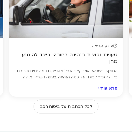
2 דק' קריאה
טעויות נפוצות בנהיגה בחורף וכיצד להימנע
מהן
החורף בישראל אולי קצר, אבל מספיקים כמה ימים גשומים
כדי להזכיר לכולנו עד כמה הנהיגה בעונה הקרה עלולה
להיות מסוכנת. כבישים חלקים, ראות מוגבלת ותגובות איטיות
קרא עוד
של רכבים ונהגים – כל אלה מגבירים את הסיכון לתאונות.
לקראת העונה הרטובה, ריכזנו עבורכם את הטעויות
הנפוצות ביותר שנהגים עושים בכביש, איך להימנע מהן –
לכל הכתבות על
ביטוח רכב
ולמה זו בדיוק […]