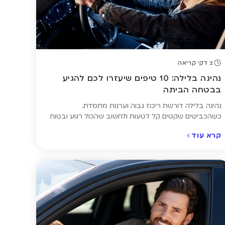
2 דק' קריאה
נהיגה בלילה: 10 טיפים שיעזרו לכם להגיע
בבטחה הביתה
נהיגה בלילה דורשת ריכוז גבוה וערנות מתמדת.
כשהכבישים שקטים קל לטעות ולחשוב שהכול רגוע ובטוח
– אבל דווקא אז מתגברים גורמי הסיכון: העייפות שמאטה
קרא עוד
את זמן התגובה, הסנוור מפנסי רכבים אחרים שמצמצם את
הראייה. כדי לשמור על עצמכם ועל הנוסעים האחרים, חשוב
להקפיד על כמה כללים פשוטים שיכולים להציל חיים –
ולוודא שביצעתם השוואת ביטוח […]