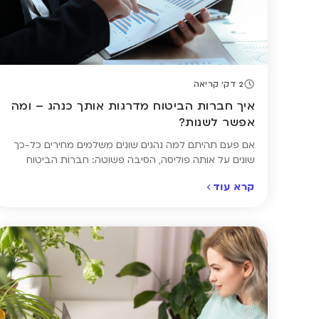
2 דק' קריאה
איך חברות הביטוח מדרגות אותך כנהג – ומה
אפשר לשנות?
אם פעם תהיתם למה נהגים שונים משלמים מחירים כל-כך
שונים על אותה פוליסה, הסיבה פשוטה: חברות הביטוח
מדרגות כל נהג לפי רמת הסיכון שהוא מייצג בעיניהן. הדירוג
קרא עוד
הזה מבוסס על שילוב של ניסיון, היסטוריית תביעות, סוג
הרכב, אזור מגורים ועוד שורה של פרמטרים – חלקם
קבועים, וחלקם בהחלט ניתן לשינוי. כדי להבין אם אתם
משלמים […]