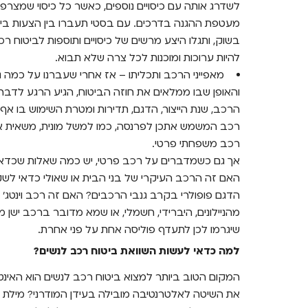
לשדרג אותה עם כיסויים נוספים, כאשר כל כיסוי שמצרפ
מעטפת ההגנה בדרכים. עם בסטי תעברו בין הצעות ביטו
בשוק, ותגלו היצע מרשים של כיסויים ותוספות לביטוח רכ
להיות ערוכות ומוכנות לכל צרה שלא תבוא.
מאפייני הרכב ותכליתו – אז אחרי שעברנו על כמה נ
והאופן שבו ממלאים את חוזה הביטוח, הגיע הרגע לדבר
הרכב, שנת הייצור, הדגם, תדירות ומטרת השימוש בו א
רכב המשמש אתכן לפרנסה, כמו למשל מונית, משאית או מי
רכב משפחתי פרטי.
אך גם כשמדברים על רכב פרטי, יש כמה שאלות שכדאי
האם זה הרכב העיקרי של בני הבית או שאולי כדאי לש
הדגם פופולרי בקרב גנבי הרכבים? האם זה רכב וינטג'
מהניילונים, היברידי, חשמלי, או שמא מדובר ברכב ישן
שיגרמו לכן לתעדף פוליסה אחת על פני אחרת.
למה כדאי לעשות השוואת ביטוח רכב לנשים?
המקום הטוב ביותר למצוא ביטוח רכב לנשים הוא האינטר
את השיטה לאלטרנטיבה מובילה בעידן המודרני? מילת ה