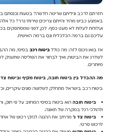
חזרתם לרכב וגיליתם שריטה חדשה? בטעות נכנסתם בר
באמצע כביש מהיר והייתם צריכים שירותי גרר? כל אלה 
ועלולות לעלות לא מעט כסף. לכן, לפני שמסתפקים בכיסו
עליכם גם ברמה הכלכלית וגם ברמה האישית.
אז בואו ניכנס לזה: מה כולל
ביטוח רכב
בסיסי, מה ההבדל
לשדרג את הביטוח, ואיך לבחור את הפוליסה שתעניק לכ
מיותרים.
מה ההבדל בין ביטוח חובה, ביטוח מקיף וביטוח צד ג
ביטוח רכב בישראל מתחלק לשלושה סוגים עיקריים, וכ
ביטוח חובה
הוא ביטוח בסיסי המחויב על פי חוק, וה
ולהולכי רגל במקרה של תאונה.
ביטוח צד ג'
מרחיב את ההגנה לנזקי רכוש של אחר
לרכוש פרטי.
ביטוח מקיף
מעניק את ההגנה הרחבה ביותר, וכולל גם