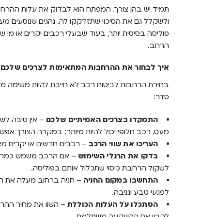
תמיד יש בהן צורך. המפתח הוא לבדוק את עלות ההר
ולשקלל גם את הסיכוי שתזדקקו לה. נהגים שנוסעים מעט
פוליסה בסיסית יותר, בעוד שבעלי רכבים יקרים או מי ש
הרחב.
איך לבחור את ההרחבות המתאימות לצרכים שלכם?
בחירת הרחבות לביטוח רכב לא חייבת להיות משימה מב
סדר:
התמקדו בצרכים האמיתיים שלכם
– אין סיבה לשל
מעט, רכב חלופי יכול להיות מיותר; במקרה הצורך אפשר
העריכו את שווי הרכב
– רכבים חדשים או יקרים מצד
בדקו את הרגלי השימוש
– אם הרכב משמש כמה נהג
לשקול הרחבת כיסוי שתכלול אותם בפוליסה.
התחשבו במקום החניה
– חניה ברחוב מעלה את הסיכ
לפגעי טבע וגניבה.
הסתכלו על העלות הכוללת
– השוו את מחיר ההרחב
להבין אם ההשקעה משתלמת.