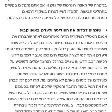
במקרה של תאונה, היגרמות של נזק או אם אתם נתקלים בקשיים
בתהליכי תביעות. הקפדו לעיין לפחות בעיקרי התנאים,
המחויבויות ומגבלות הכיסוי של כל פוליסה לפני קבלת ההחלטה.
שוכחים לבדוק את הפוליסה ולעדכן באופן קבוע
אמנם המטלה העיקרית תהיה מאחוריכם לאחר שתבחרו את
פוליסת ביטוח הרכב הנכונה ביותר עבורכם, אבל זה לא אומר
שאפשר להזניח את העניין לחלוטין – חיוני לעיין בפוליסה מדי פעם
ולעדכן אותה לפי הצורך. נסיבות חיים כמו מעבר למקום חדש,
רכישת רכב חדש או שינויים בהרגלי הנהיגה יכולים להשפיע על
צרכי הביטוח שלכם. אי עדכון הפוליסה בהתאם עלולה להותיר
אתכם חסרי הגנה ביטוחית באופן מפתיע או שתגלו שאתם
משלמים על כיסויים שאתם לא צריכים עוד. קחו לכם זמן לבחון
את את תנאי ביטוח החובה והמקיף שלכם, לפחות בפעמים
שמתרחשים שינויים משמעותיים בחיים שלכם, כדי להבטיח שיש
לכם את רמת ההגנה המתאימה ביותר למצבכם הנוכחי ושאתם
לא מפספסים דבר.
בשורה התחתונה צריך לזכור שבחירת
ביטוח רכב היא עניין שדורש שיקול דעת ומחקר מדוקדקים.