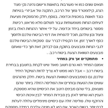
תנאים שונים כמו אי מעורבות בתאונות ורישום נהיגה נקי מצד
הנהג, קילומטרז' נמוך של הרכב, התקנה של אביזרי בטיחות
כנגד תאונות במכונית וכדומה. בנוסף, חלק מהספקיות מציעות
לעיתים הנחות משמעותיות עבור תשלום מלא מראש, רכישת
מספר ביטוחים ביחד וכדומה. על ידי איתור ההנחות האלו בזמן
וניצול נכון שלהם, תוכל להפחית את דמי הביטוח שלכם ולחסוך
כסף לאורך זמן. אז הקפידו לברר עם ספקיות הביטוח שלכם
לגבי הנחות ומבצעים בתוקף, וגם לבדוק זאת תוך כדי שאתם
מבצעים השוואת הצעת ביטוח רכב.
.
מתמקדים אך ורק במחיר
אמנם המחיר הוא גורם חשוב מאוד שיש לקחת בחשבון בבחירת
ביטוח רכב – אבל הוא ממש לא צריך להיות השיקול היחיד
שלכם, גם כשמבצעים השוואת הצעות ביטוח. חלק מהנהגים
עושים את הטעות ובוחרים את הפוליסה הזולה ביותר שהם
מוצאים, בלי שהם מבינים היטב את הכיסויים שהיא מספקת.
העניין הוא שחיוני לאזן בין סבירות המחיר לבין איכות הכיסוי
וההיקף שלו. פוליסה זולה עם כיסויים מינימליים עלולה לעלות
לכם יותר בטווח הארוך, אם היא לא מגינה עליכם במידה מספקת