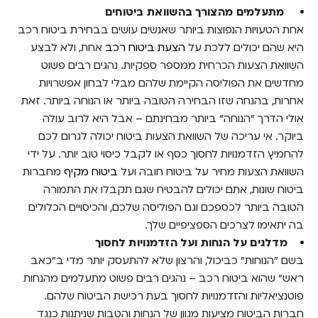
מתעלמים מהצורך בהשוואת ביטוחים
אחת הטעויות הנפוצות ביותר שאנשים עושים בבחירת ביטוח רכב
היא שהם יכולים ללכת על
הצעת ביטוח רכב
אחת, ולא לבצע
השוואת הצעות הכרחית ממספר ספקיות. נהגים רבים פשוט
מחדשים את הפוליסה הקיימת שלהם מבלי לבחון אפשרויות
אחרות, בהנחה שזו הבחירה הטובה ביותר או הנוחה ביותר. זאת
אולי הדרך "הנוחה" ביותר מבחינתם – אבל היא לרוב עולה
ביוקר. אי עריכה של השוואת הצעות ביטוח יכולה לגרום לכם
להחמיץ הזדמנויות לחסוך כסף או לקבל כיסוי טוב יותר. על ידי
השוואת הצעות מחיר על ביטוח חובה ועל
ביטוח מקיף
מחברות
ביטוח שונות, אתם יכולים להבטיח שגם תקבלו את התמורה
הטובה ביותר לכספכם וגם הפוליסה שלכם, והכיסויים הכלולים
בה יתאימו לצרכים הספציפיים שלך.
מדלגים על הנחות ועל הזדמנויות לחסוך
בשם "הנוחות" כביכול, והרצון שלא להתעסק יותר מדי ב"כאב
ראש" שהוא ביטוח רכב – נהגים רבים פשוט מתעלמים מהנחות
פוטנציאליות והזדמנויות לחסוך בעת רכישת הביטוח שלהם.
חברות הביטוח מציעות מגוון של הנחות והטבות שניתנות כנגד