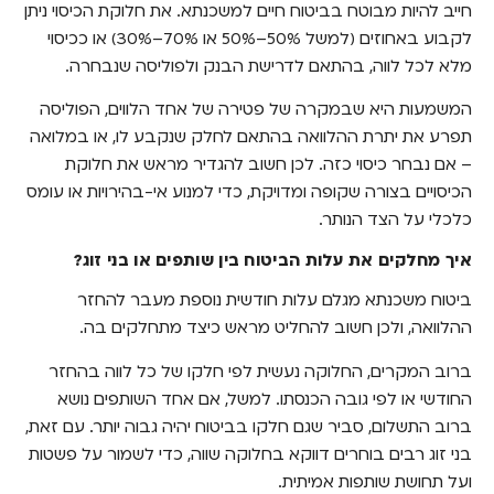
חייב להיות מבוטח בביטוח חיים למשכנתא. את חלוקת הכיסוי ניתן
לקבוע באחוזים (למשל 50%–50% או 70%–30%) או ככיסוי
מלא לכל לווה, בהתאם לדרישת הבנק ולפוליסה שנבחרה.
המשמעות היא שבמקרה של פטירה של אחד הלווים, הפוליסה
תפרע את יתרת ההלוואה בהתאם לחלק שנקבע לו, או במלואה
– אם נבחר כיסוי כזה. לכן חשוב להגדיר מראש את חלוקת
הכיסויים בצורה שקופה ומדויקת, כדי למנוע אי-בהירויות או עומס
כלכלי על הצד הנותר.
איך מחלקים את עלות הביטוח בין שותפים או בני זוג?
ביטוח משכנתא מגלם עלות חודשית נוספת מעבר להחזר
ההלוואה, ולכן חשוב להחליט מראש כיצד מתחלקים בה.
ברוב המקרים, החלוקה נעשית לפי חלקו של כל לווה בהחזר
החודשי או לפי גובה הכנסתו. למשל, אם אחד השותפים נושא
ברוב התשלום, סביר שגם חלקו בביטוח יהיה גבוה יותר. עם זאת,
בני זוג רבים בוחרים דווקא בחלוקה שווה, כדי לשמור על פשטות
ועל תחושת שותפות אמיתית.