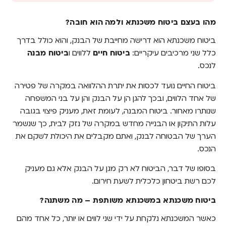
מהו בעצם ביטוח משכנתא ולמה הוא חובה?
מהו בעצם ביטוח משכנתא ולמה הוא חובה?
ביטוח משכנתא במשכנתא משותפת – מה
משתנה?
ביטוח משכנתא הוא דרישה מחייבת של הבנק, והוא כולל בדרך
כלל שני מרכיבים עיקריים:
ביטוח חיים
ללווים ו
ביטוח מבנה
איך מחלקים את עלות הביטוח בין שותפים או בני
לנכס.
זוג?
ביטוח החיים נועד לכסות את יתרת ההלוואה במקרה של פטירה
איך בוחרים ביטוח משכנתא משתלם?
של אחד הלווים, ובכך להגן הן על הבנק והן על בני המשפחה
לסיכום: בחירת ביטוח משכנתא חכמה עם בסטי
שנותרו מאחור. ביטוח המבנה, לעומת זאת, מעניק פיצוי בגובה
עלות התיקון או הבנייה מחדש במקרה של נזק לבית, כך שנשמר
הערך של הבטוחה לבנק, ואתם מקבלים את היכולת לשקם את
הנכס.
בסופו של דבר, הביטוח לא רק מגן על הבנק אלא גם מעניק
לכם רשת ביטחון כלכלית לשעת חירום.
ביטוח משכנתא במשכנתא משותפת – מה משתנה?
כאשר המשכנתא נלקחת על ידי שני לווים או יותר, כל אחד מהם