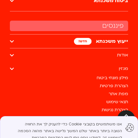
ביטוח משכנתא
פיננסים
ייעוץ משכנתא
אודות
מגזין
מילון מונחי ביטוח
הצהרת פרטיות
מפת אתר
תנאי שימוש
הצהרת נגישות
צרו קשר
למעלה
אנו משתמשים בקובצי Cookie כדי להעניק לך את החוויה
כל הזכויות שמורות לבסטי @ 2025
הטובה ביותר באתר שלנו. המשך גלישה באתר מהווה הסכמה
לשימוש זה. למידע נוסף ניתן לעיין
במדיניות הפרטיות
.